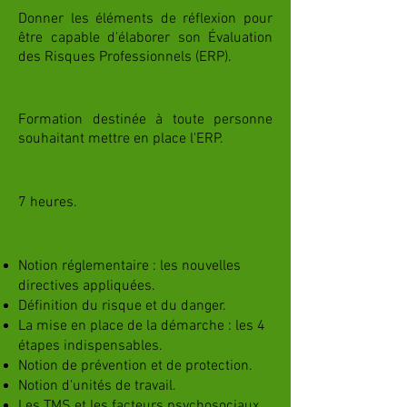
Donner les éléments de réflexion pour
être capable d'élaborer son Évaluation
des Risques Professionnels (ERP).
Personnel concerné
Formation destinée à toute personne
souhaitant mettre en place l'ERP.
Durée
7 heures.
Programme
Notion réglementaire : les nouvelles
directives appliquées.
Définition du risque et du danger.
La mise en place de la démarche : les 4
étapes indispensables.
Notion de prévention et de protection.
Notion d'unités de travail.
Les TMS et les facteurs psychosociaux