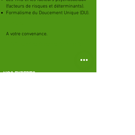
(facteurs de risques et déterminants).
Formalisme du Doucement Unique (DU).
Dates
A votre convenance.
S'inscrire à cette formation
NOS EXPERTS
Philippe BOIN
contact@saferc.fr
06.81.43.48.79
ACCES RAPIDE