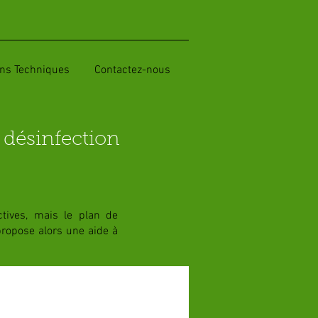
ons Techniques
Contactez-nous
 désinfection
tives, mais le plan de
propose alors une aide à