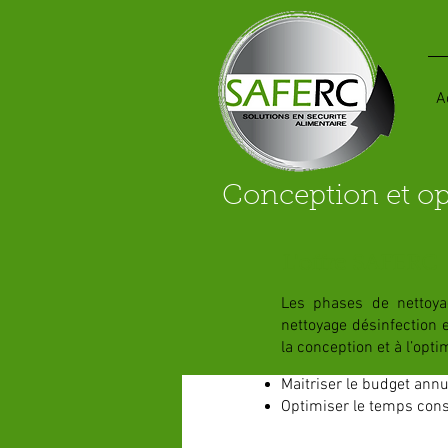
A
Conception et opt
L'offre SAFERC
Les phases de nettoya
nettoyage désinfection 
la conception et à l’opt
Maitriser le budget annu
Optimiser le temps cons