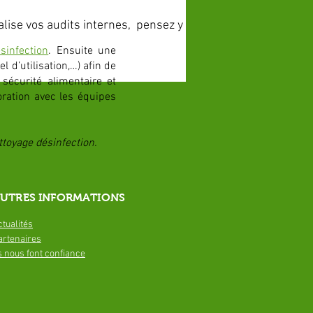
lise vos audits internes, pensez y
sinfection
. Ensuite une
 d’utilisation,…) afin de
 sécurité alimentaire et
oration avec les équipes
ttoyage désinfection.
UTRES INFORMATIONS
ctualités
artenaires
ls nous font confiance