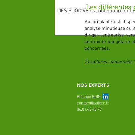
Les différentes 
l'IFS FOOD V8 est obligatoire déb
Au préalable est disp
analyse minutieuse du si
diriger l’entreprise ve
contrainte budgétaire e
concernées.
Structures concernées : 
NOS EXPERTS
Philippe BOIN
contact@saferc.fr
06.81.43.48.79