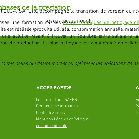
phases de la prestation
ut 2024, SAFERC accompagne la transition de version ou réa
et contactez nous!!
ensée une formation sur les
bonnes pratiques de nettoyage dé
te est réalisée (produits utilisés, consommation annuelle, matériel
rs une solution visant à trouver un équilibre entre satisfaire la
t/ou de production. Le plan nettoyage est ainsi rédigé en collab
toutes celles qui désirent créer ou optimiser les opérations de ne
ACCES RAPIDE
A
Les formations SAFERC
A
Demande de
formation
P
Contactez-nous
I
Mentions Légales et Politique
de Confidentialité