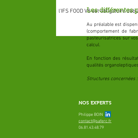
Les différentes 
l'IFS FOOD V8 est obligatoire déb
Au préalable est dispen
(comportement de fabri
pasteurisatrices sur vo
calcul.
En fonction des résulta
qualités organoleptiques
Structures concernées : 
NOS EXPERTS
Philippe BOIN
contact@saferc.fr
06.81.43.48.79