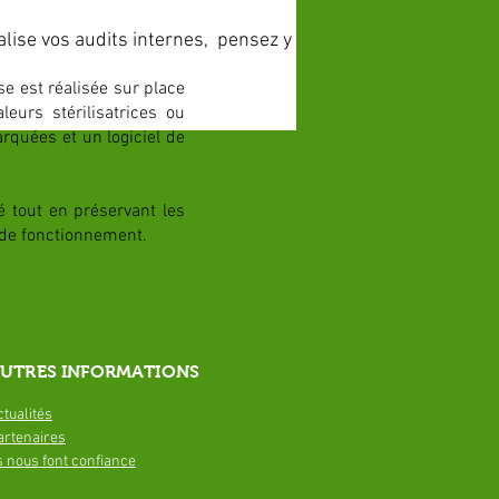
lise vos audits internes, pensez y
e est réalisée sur place
eurs stérilisatrices ou
rquées et un logiciel de
é tout en préservant les
s de fonctionnement.
UTRES INFORMATIONS
ctualités
artenaires
ls nous font confiance