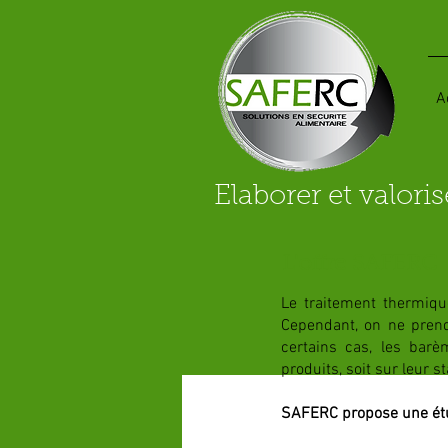
A
Elaborer et valori
L'offre SAFERC
Le traitement thermique
Cependant, on ne prend
certains cas, les barè
produits, soit sur leur st
SAFERC propose une étud