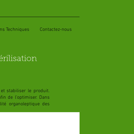
ons Techniques
Contactez-nous
rilisation
t stabiliser le produit.
in de l’optimiser. Dans
ité organoleptique des