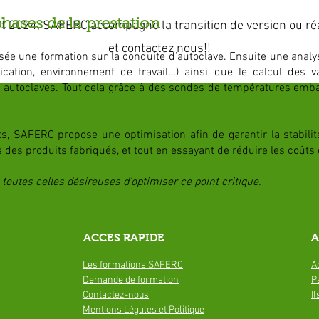
phases de la prestation
ut 2024, SAFERC accompagne la transition de version ou réa
et contactez nous!!
sée une formation sur la conduite d’autoclave. Ensuite une analys
cation, environnement de travail…) ainsi que le calcul des val
s autoclaves. Tout cela grâce à des sondes de températures emba
ts, SAFERC propose une optimisation afin de garantir la stabilit
 des produits fabriqués, et tout en essayant de réduire les coût
toutes celles désireuses d’optimiser ce point critique.
ACCES RAPIDE
A
Les formations SAFERC
A
Demande de
formation
P
Contactez-nous
I
Mentions Légales et Politique