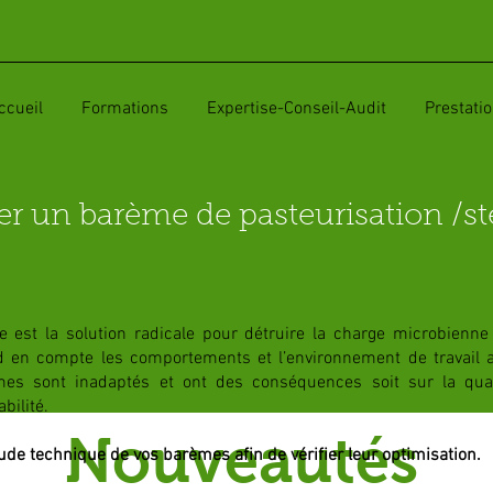
ccueil
Formations
Expertise-Conseil-Audit
Prestati
ser un barème de pasteurisation /sté
 est la solution radicale pour détruire la charge microbienne e
 en compte les comportements et l’environnement de travail af
mes sont inadaptés et ont des conséquences soit sur la qual
abilité.
Nouveautés
e technique de vos barèmes afin de vérifier leur optimisation.